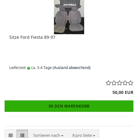
Sitze Ford Fiesta 89-97
Lieferzeit:
ca. 3-4 Tage
(Ausland abweichend)
50,00 EUR
IN DEN WARENKORB
Sortieren nach
pro Seite
Sortieren nach
8 pro Seite