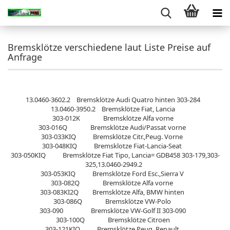
Bremsklötze verschiedene laut Liste Preise auf
Anfrage
13.0460-3602.2 Bremsklötze Audi Quatro hinten 303-284
13.0460-3950.2 Bremsklötze Fiat, Lancia
303-012K Bremsklötze Alfa vorne
303-016Q Bremsklötze Audi/Passat vorne
303-033KIQ Bremsklötze Citr.,Peug. Vorne
303-048KIQ Bremsklotze Fiat-Lancia-Seat
303-050KIQ Bremsklötze Fiat Tipo, Lancia= GDB458 303-179,303-
325,13.0460-2949.2
303-053KIQ Bremsklötze Ford Esc.,Sierra V
303-082Q Bremsklötze Alfa vorne
303-083KI2Q Bremsklötze Alfa, BMW hinten
303-086Q Bremsklötze VW-Polo
303-090 Bremsklötze VW-Golf II 303-090
303-100Q Bremsklötze Citroen
303-121KIQ Bremsklötze Peug.,Renault