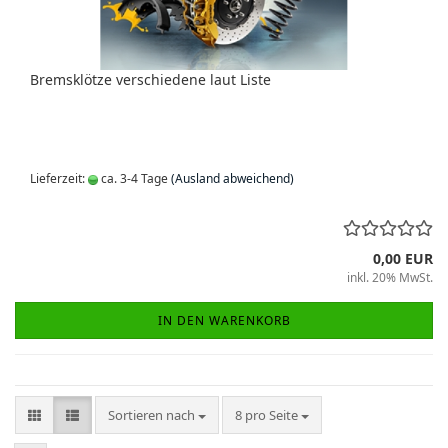
Bremsklötze verschiedene laut Liste
Lieferzeit:
ca. 3-4 Tage
(Ausland abweichend)
0,00 EUR
inkl. 20% MwSt.
IN DEN WARENKORB
Sortieren nach
pro Seite
Sortieren nach
8 pro Seite