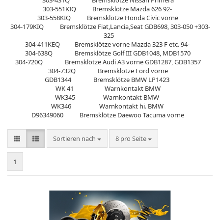
303-431Q Bremsklötze Nissan Primera
303-551KIQ Bremsklötze Mazda 626 92-
303-558KIQ Bremsklötze Honda Civic vorne
304-179KIQ Bremsklötze Fiat,Lancia,Seat GDB698, 303-050 +303-
325
304-411KEQ Bremsklötze vorne Mazda 323 F etc. 94-
304-638Q Bremsklötze Golf III GDB1048, MDB1570
304-720Q Bremsklötze Audi A3 vorne GDB1287, GDB1357
304-732Q Bremsklötze Ford vorne
GDB1344 Bremsklötze BMW LP1423
WK 41 Warnkontakt BMW
WK345 Warnkontakt BMW
WK346 Warnkontakt hi. BMW
D96349060 Bremsklötze Daewoo Tacuma vorne
Sortieren nach
pro Seite
Sortieren nach
8 pro Seite
1