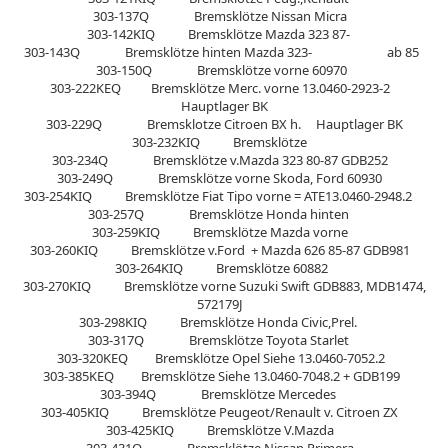
303-137Q Bremsklötze Nissan Micra
303-142KIQ Bremsklötze Mazda 323 87-
303-143Q Bremsklötze hinten Mazda 323- ab 85
303-150Q Bremsklötze vorne 60970
303-222KEQ Bremsklötze Merc. vorne 13.0460-2923-2
Hauptlager BK
303-229Q Bremsklotze Citroen BX h. Hauptlager BK
303-232KIQ Bremsklötze
303-234Q Bremsklötze v.Mazda 323 80-87 GDB252
303-249Q Bremsklötze vorne Skoda, Ford 60930
303-254KIQ Bremsklötze Fiat Tipo vorne = ATE13.0460-2948.2
303-257Q Bremsklötze Honda hinten
303-259KIQ Bremsklötze Mazda vorne
303-260KIQ Bremsklötze v.Ford + Mazda 626 85-87 GDB981
303-264KIQ Bremsklötze 60882
303-270KIQ Bremsklötze vorne Suzuki Swift GDB883, MDB1474,
572179J
303-298KIQ Bremsklötze Honda Civic,Prel.
303-317Q Bremsklötze Toyota Starlet
303-320KEQ Bremsklötze Opel Siehe 13.0460-7052.2
303-385KEQ Bremsklötze Siehe 13.0460-7048.2 + GDB199
303-394Q Bremsklötze Mercedes
303-405KIQ Bremsklötze Peugeot/Renault v. Citroen ZX
303-425KIQ Bremsklötze V.Mazda