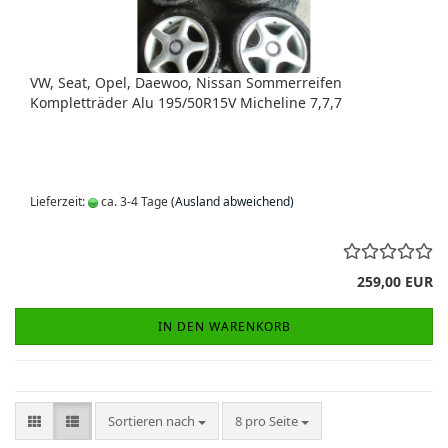
VW, Seat, Opel, Daewoo, Nissan Sommerreifen
Kompletträder Alu 195/50R15V Micheline 7,7,7
Lieferzeit:
ca. 3-4 Tage
(Ausland abweichend)
259,00 EUR
IN DEN WARENKORB
Sortieren nach
pro Seite
Sortieren nach
8 pro Seite