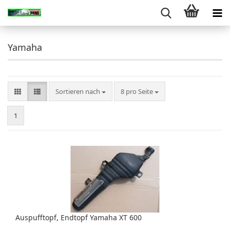
Yamaha
Sortieren nach
pro Seite
Sortieren nach
8 pro Seite
1
Auspufftopf, Endtopf Yamaha XT 600