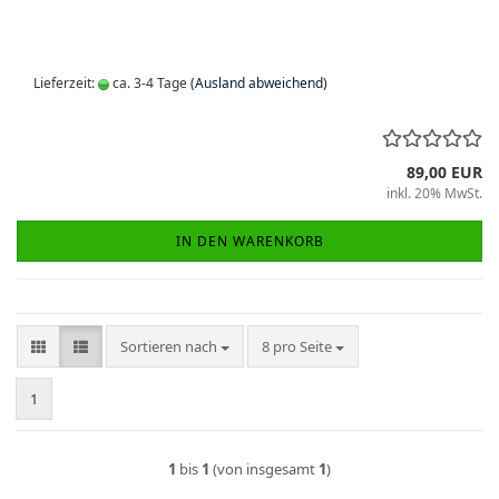
Lieferzeit:
ca. 3-4 Tage
(Ausland abweichend)
89,00 EUR
inkl. 20% MwSt.
IN DEN WARENKORB
Sortieren nach
pro Seite
Sortieren nach
8 pro Seite
1
1
bis
1
(von insgesamt
1
)